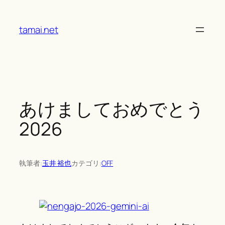
Skip
to
tamai.net
content
あけましておめでとう
2026
執筆者:
玉井 裕也
カテゴリ:
OFF