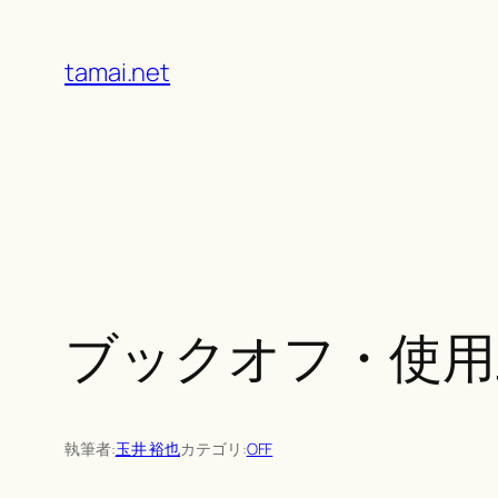
Skip
to
tamai.net
content
ブックオフ・使用
執筆者:
玉井 裕也
カテゴリ:
OFF