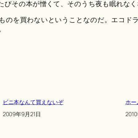
たびその本が憎くて、そのうち夜も眠れなく
ものを買わないということなのだ。エコド
。
ビニ本なんて買えないぞ
ホー
Date
2009年9月21日
Date
201