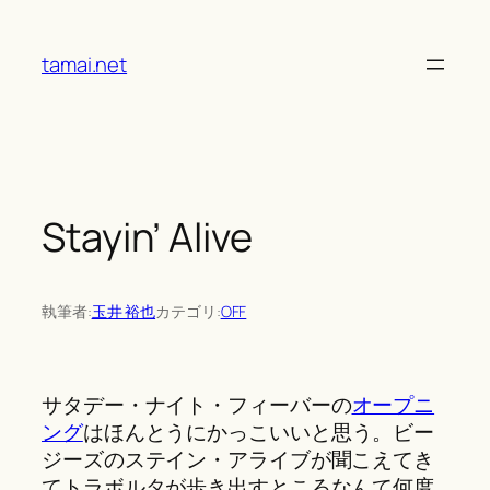
Skip
to
tamai.net
content
Stayin’ Alive
執筆者:
玉井 裕也
カテゴリ:
OFF
サタデー・ナイト・フィーバーの
オープニ
ング
はほんとうにかっこいいと思う。ビー
ジーズのステイン・アライブが聞こえてき
てトラボルタが歩き出すところなんて何度