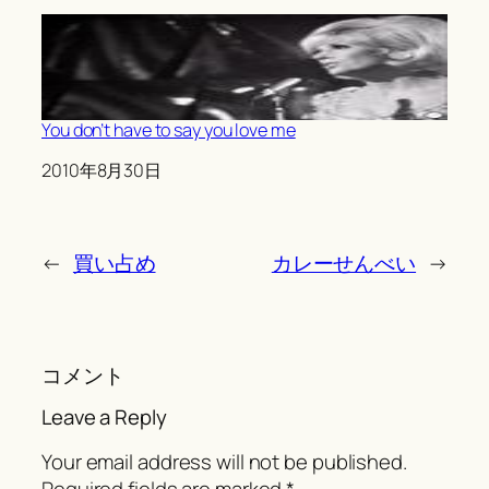
You don’t have to say you love me
Date
2010年8月30日
←
買い占め
カレーせんべい
→
コメント
Leave a Reply
Your email address will not be published.
Required fields are marked
*