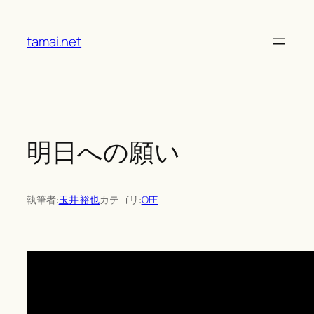
Skip
to
tamai.net
content
明日への願い
執筆者:
玉井 裕也
カテゴリ:
OFF