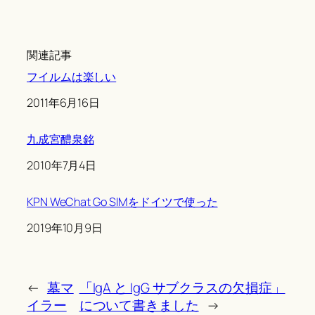
関連記事
フイルムは楽しい
Date
2011年6月16日
九成宮醴泉銘
Date
2010年7月4日
KPN WeChat Go SIMをドイツで使った
Date
2019年10月9日
←
墓マ
「IgA と IgG サブクラスの欠損症」
イラー
について書きました
→