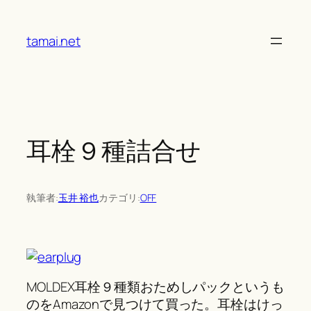
Skip
to
tamai.net
content
耳栓９種詰合せ
執筆者:
玉井 裕也
カテゴリ:
OFF
MOLDEX耳栓９種類おためしパックというも
のをAmazonで見つけて買った。耳栓はけっ