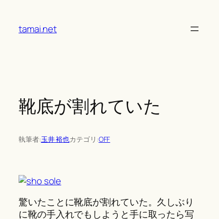
Skip
to
tamai.net
content
靴底が割れていた
執筆者:
玉井 裕也
カテゴリ:
OFF
驚いたことに靴底が割れていた。久しぶり
に靴の手入れでもしようと手に取ったら写