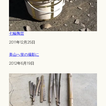
七輪陶芸
Date
2011年12月25日
美山へ蛍の撮影に
Date
2012年6月19日