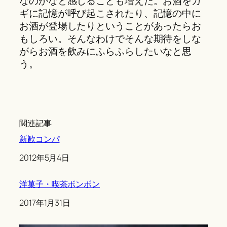
なのかなと感じることも増えた。お酒をカ
ギに記憶が呼び起こされたり、記憶の中に
お酒が登場したりということがあったらお
もしろい。そんなわけでそんな期待をしな
がらお酒を飲みにふらふらしたいなと思
う。
関連記事
新歓コンパ
Date
2012年5月4日
洋菓子・喫茶ボンボン
Date
2017年1月31日