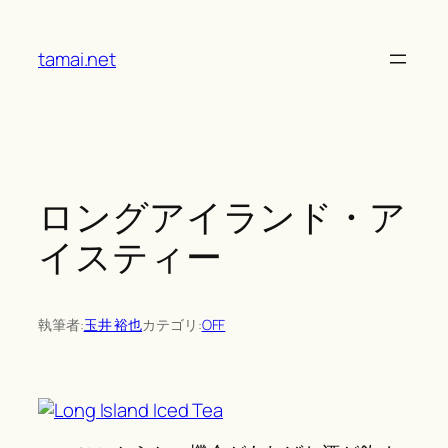
Skip
to
tamai.net
content
ロングアイランド・ア
イスティー
執筆者:
玉井 裕也
カテゴリ:
OFF