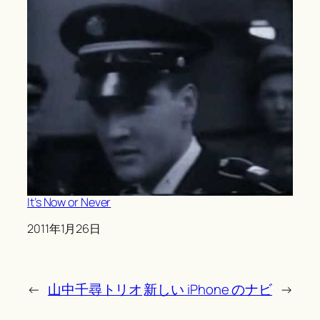
It’s Now or Never
Date
2011年1月26日
←
山中千尋トリオ
新しい iPhone のナビ
→