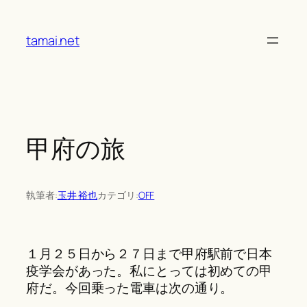
Skip
to
tamai.net
content
甲府の旅
執筆者:
玉井 裕也
カテゴリ:
OFF
１月２５日から２７日まで甲府駅前で日本
疫学会があった。私にとっては初めての甲
府だ。今回乗った電車は次の通り。