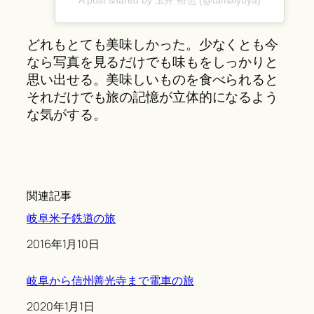
A post shared by 玉井 裕也 (@tamaiyuya)
どれもとても美味しかった。少なくとも今
なら写真を見るだけでも味もをしっかりと
思い出せる。美味しいものを食べられると
それだけでも旅の記憶が立体的になるよう
な気がする。
関連記事
岐阜米子鉄道の旅
Date
2016年1月10日
岐阜から信州善光寺まで電車の旅
Date
2020年1月1日