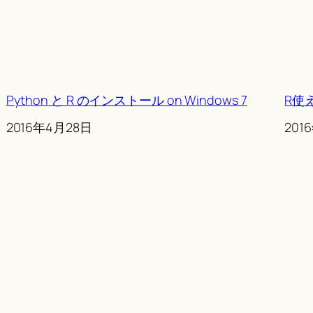
Python と R のインストール on Windows 7
R使
Date
2016年4月28日
Date
201