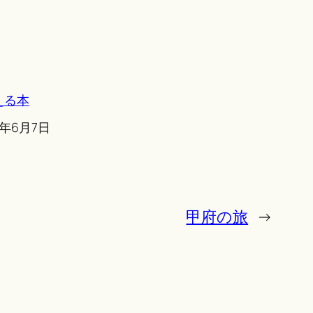
える本
6年6月7日
甲府の旅
→