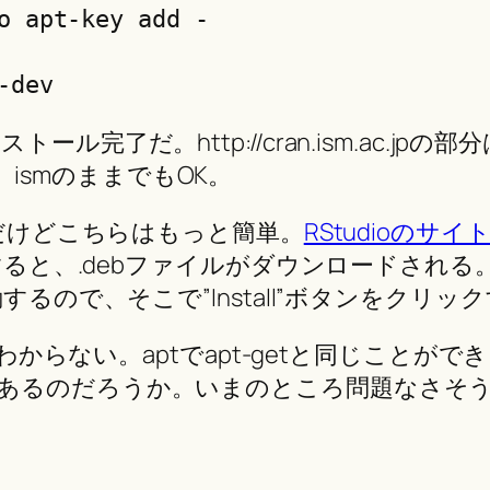
o apt-key add -

-dev
完了だ。http://cran.ism.ac.jpの部
いい。ismのままでもOK。
法だけどこちらはもっと簡単。
RStudioのサイ
it)をクリックすると、.debファイルがダウンロー
するので、そこで”Install”ボタンをクリ
よくわからない。aptでapt-getと同じこと
あるのだろうか。いまのところ問題なさそうな