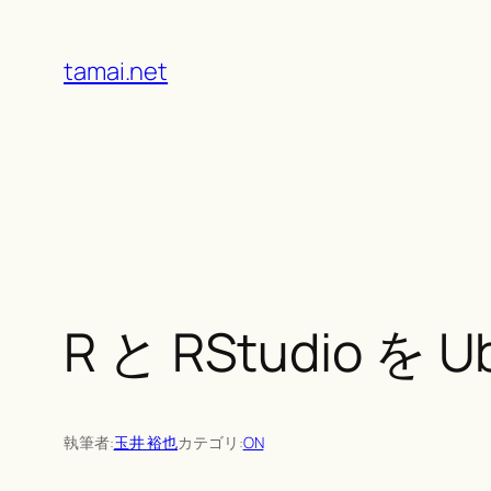
Skip
to
tamai.net
content
R と RStudio 
執筆者:
玉井 裕也
カテゴリ:
ON