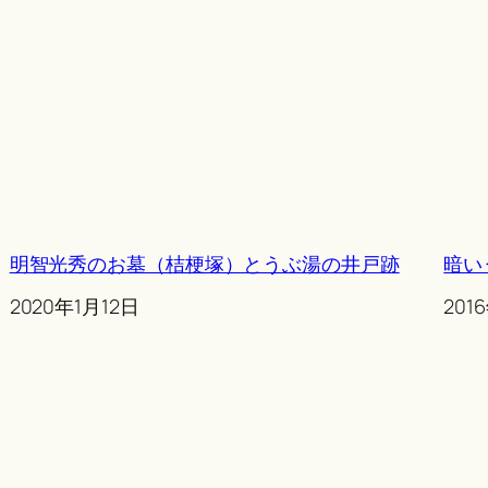
明智光秀のお墓（桔梗塚）とうぶ湯の井戸跡
暗い
Date
2020年1月12日
Date
201