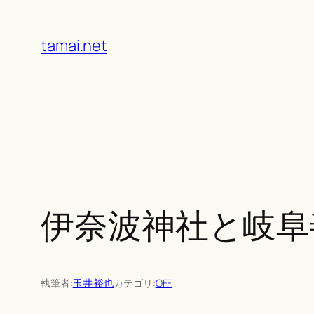
Skip
to
tamai.net
content
伊奈波神社と岐阜
執筆者:
玉井 裕也
カテゴリ:
OFF