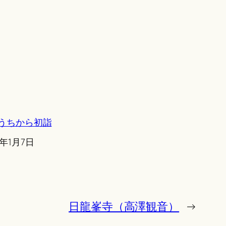
うちから初詣
6年1月7日
日龍峯寺（高澤観音）
→