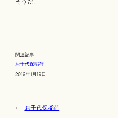
そうだ。
関連記事
お千代保稲荷
Date
2019年1月19日
←
お千代保稲荷