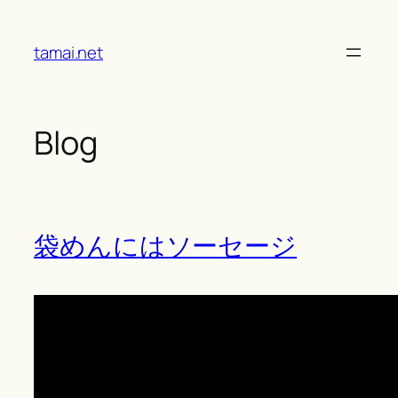
Skip
to
tamai.net
content
Blog
袋めんにはソーセージ