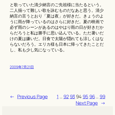
と歌っていた清少納言のご先祖様に当たるという。
二人揃って難しい歌を詠むものだなあと思う。清少
納言の言うとおり「夏は夜」が好きだ。きょうのよ
うに雨が降っているのはさらに好きだ。夏の映画で
必ず雨のシーンがあるのはやはり雨の日が好きだか
らだろうと私は勝手に思い込んでいる。ただ暑いだ
けの夏は嫌いだ。日食で太陽が隠れても涼しくはな
らないだろう。エリカ様も日本に帰ってきたことだ
し、私も少し気になっている。
2009年7月21日
←
Previous Page
1
…
92
93
94
95
96
…
99
Next Page
→